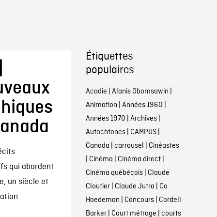
Étiquettes
|
populaires
uveaux
Acadie
|
Alanis Obomsawin
|
phiques
Animation
|
Années 1960
|
Années 1970
|
Archives
|
 Canada
Autochtones
|
CAMPUS
|
Canada
|
carrousel
|
Cinéastes
écits
|
Cinéma
|
Cinéma direct
|
ifs qui abordent
Cinéma québécois
|
Claude
e, un siècle et
Cloutier
|
Claude Jutra
|
Co
ation
Hoedeman
|
Concours
|
Cordell
Barker
|
Court métrage
|
courts