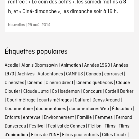
rentrée : « Le coin des petits », les samedi matins à 8
h, et « Ciné-dimanche », les dimanche soir à 19 h.
Nouvelles | 29 août 2014
Étiquettes populaires
Acadie
|
Alanis Obomsawin
|
Animation
|
Années 1960
|
Années
1970
|
Archives
|
Autochtones
|
CAMPUS
|
Canada
|
carrousel
|
Cinéastes
|
Cinéma
|
Cinéma direct
|
Cinéma québécois
|
Claude
Cloutier
|
Claude Jutra
|
Co Hoedeman
|
Concours
|
Cordell Barker
|
Court métrage
|
courts métrages
|
Culture
|
Denys Arcand
|
Documentaire
|
documentaires
|
documentaires Web
|
Éducation
|
Enfants
|
entrevue
|
Environnement
|
Famille
|
Femmes
|
Fernand
Dansereau
|
Festival
|
Festival de Cannes
|
Fiction
|
Films
|
Films
d'animation
|
Films de l'ONF
|
Films pour enfants
|
Gilles Groulx
|