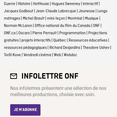
Guerre
|
Histoire
|
HotHouse
|
Hugues Sweeney
|
interactif
|
Jacques Godbout
|
Jean-Claude Labrecque
|
Jeunesse
|
Longs
métrages
|
Michel Brault
|
mini-leçon
|
Montréal
|
Musique
|
Norman McLaren
|
Office national du film du Canada
|
ONF
|
ONF.ca
|
Oscars
|
Pierre Perrault
|
Programmation
|
Projections
gratuites
|
projets interactifs
|
Québec
|
Ressources éducatives
|
ressources pédagogiques
|
Richard Desjardins
|
Theodore Ushev
|
Torill Kove
|
Vendredi cinéma
|
Web
|
Webdoc
INFOLETTRE ONF
Nos infolettres présentent une sélection de nos
meilleures productions, choisie avec soin.
JE M’ABONNE