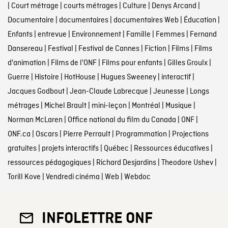
|
Court métrage
|
courts métrages
|
Culture
|
Denys Arcand
|
Documentaire
|
documentaires
|
documentaires Web
|
Éducation
|
Enfants
|
entrevue
|
Environnement
|
Famille
|
Femmes
|
Fernand
Dansereau
|
Festival
|
Festival de Cannes
|
Fiction
|
Films
|
Films
d'animation
|
Films de l'ONF
|
Films pour enfants
|
Gilles Groulx
|
Guerre
|
Histoire
|
HotHouse
|
Hugues Sweeney
|
interactif
|
Jacques Godbout
|
Jean-Claude Labrecque
|
Jeunesse
|
Longs
métrages
|
Michel Brault
|
mini-leçon
|
Montréal
|
Musique
|
Norman McLaren
|
Office national du film du Canada
|
ONF
|
ONF.ca
|
Oscars
|
Pierre Perrault
|
Programmation
|
Projections
gratuites
|
projets interactifs
|
Québec
|
Ressources éducatives
|
ressources pédagogiques
|
Richard Desjardins
|
Theodore Ushev
|
Torill Kove
|
Vendredi cinéma
|
Web
|
Webdoc
INFOLETTRE ONF