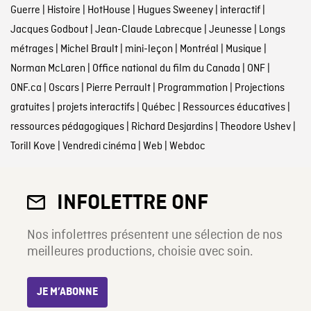
Guerre
|
Histoire
|
HotHouse
|
Hugues Sweeney
|
interactif
|
Jacques Godbout
|
Jean-Claude Labrecque
|
Jeunesse
|
Longs
métrages
|
Michel Brault
|
mini-leçon
|
Montréal
|
Musique
|
Norman McLaren
|
Office national du film du Canada
|
ONF
|
ONF.ca
|
Oscars
|
Pierre Perrault
|
Programmation
|
Projections
gratuites
|
projets interactifs
|
Québec
|
Ressources éducatives
|
ressources pédagogiques
|
Richard Desjardins
|
Theodore Ushev
|
Torill Kove
|
Vendredi cinéma
|
Web
|
Webdoc
INFOLETTRE ONF
Nos infolettres présentent une sélection de nos
meilleures productions, choisie avec soin.
JE M’ABONNE