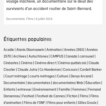
voyage inachevé, un documentaire sur le deuil des
survivants d'un accident routier de Saint-Bernard.
Documentaire, Films | 4 juillet 2014
Étiquettes populaires
Acadie
|
Alanis Obomsawin
|
Animation
|
Années 1960
|
Années
1970
|
Archives
|
Autochtones
|
CAMPUS
|
Canada
|
carrousel
|
Cinéastes
|
Cinéma
|
Cinéma direct
|
Cinéma québécois
|
Claude
Cloutier
|
Claude Jutra
|
Co Hoedeman
|
Concours
|
Cordell Barker
|
Court métrage
|
courts métrages
|
Culture
|
Denys Arcand
|
Documentaire
|
documentaires
|
documentaires Web
|
Éducation
|
Enfants
|
entrevue
|
Environnement
|
Famille
|
Femmes
|
Fernand
Dansereau
|
Festival
|
Festival de Cannes
|
Fiction
|
Films
|
Films
d'animation
|
Films de l'ONF
|
Films pour enfants
|
Gilles Groulx
|