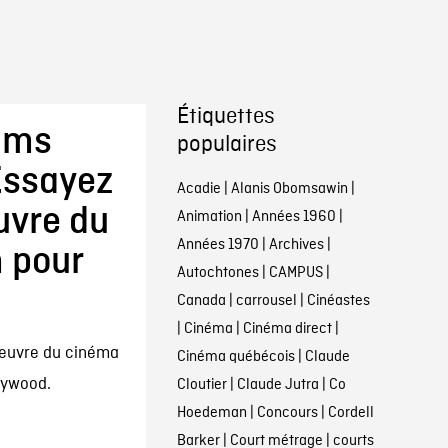
Étiquettes
ilms
populaires
Essayez
Acadie
|
Alanis Obomsawin
|
uvre du
Animation
|
Années 1960
|
Années 1970
|
Archives
|
 pour
Autochtones
|
CAMPUS
|
Canada
|
carrousel
|
Cinéastes
|
Cinéma
|
Cinéma direct
|
'oeuvre du cinéma
Cinéma québécois
|
Claude
llywood.
Cloutier
|
Claude Jutra
|
Co
Hoedeman
|
Concours
|
Cordell
Barker
|
Court métrage
|
courts