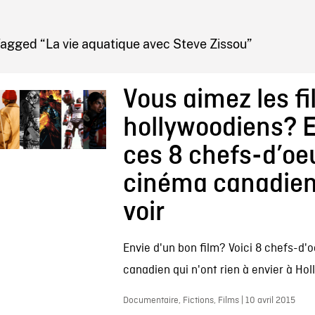
IRE ONF
agged “La vie aquatique avec Steve Zissou”
Vous aimez les f
hollywoodiens? 
ces 8 chefs-d’oe
cinéma canadien
voir
Envie d'un bon film? Voici 8 chefs-d
canadien qui n'ont rien à envier à Ho
Documentaire, Fictions, Films | 10 avril 2015