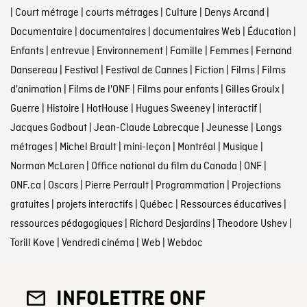
|
Court métrage
|
courts métrages
|
Culture
|
Denys Arcand
|
Documentaire
|
documentaires
|
documentaires Web
|
Éducation
|
Enfants
|
entrevue
|
Environnement
|
Famille
|
Femmes
|
Fernand
Dansereau
|
Festival
|
Festival de Cannes
|
Fiction
|
Films
|
Films
d'animation
|
Films de l'ONF
|
Films pour enfants
|
Gilles Groulx
|
Guerre
|
Histoire
|
HotHouse
|
Hugues Sweeney
|
interactif
|
Jacques Godbout
|
Jean-Claude Labrecque
|
Jeunesse
|
Longs
métrages
|
Michel Brault
|
mini-leçon
|
Montréal
|
Musique
|
Norman McLaren
|
Office national du film du Canada
|
ONF
|
ONF.ca
|
Oscars
|
Pierre Perrault
|
Programmation
|
Projections
gratuites
|
projets interactifs
|
Québec
|
Ressources éducatives
|
ressources pédagogiques
|
Richard Desjardins
|
Theodore Ushev
|
Torill Kove
|
Vendredi cinéma
|
Web
|
Webdoc
INFOLETTRE ONF