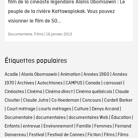
film de la cinéaste légendaire Alanis Obomsawin : Le
peuple de la rivière Kattawapiskak. Vous pouvez
visionner le film de 50...
Documentaire, Films | 16 janvier 2013
Étiquettes populaires
Acadie
|
Alanis Obomsawin
|
Animation
|
Années 1960
|
Années
1970
|
Archives
|
Autochtones
|
CAMPUS
|
Canada
|
carrousel
|
Cinéastes
|
Cinéma
|
Cinéma direct
|
Cinéma québécois
|
Claude
Cloutier
|
Claude Jutra
|
Co Hoedeman
|
Concours
|
Cordell Barker
|
Court métrage
|
courts métrages
|
Culture
|
Denys Arcand
|
Documentaire
|
documentaires
|
documentaires Web
|
Éducation
|
Enfants
|
entrevue
|
Environnement
|
Famille
|
Femmes
|
Fernand
Dansereau
|
Festival
|
Festival de Cannes
|
Fiction
|
Films
|
Films