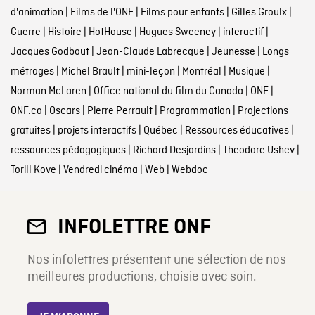
d'animation
|
Films de l'ONF
|
Films pour enfants
|
Gilles Groulx
|
Guerre
|
Histoire
|
HotHouse
|
Hugues Sweeney
|
interactif
|
Jacques Godbout
|
Jean-Claude Labrecque
|
Jeunesse
|
Longs
métrages
|
Michel Brault
|
mini-leçon
|
Montréal
|
Musique
|
Norman McLaren
|
Office national du film du Canada
|
ONF
|
ONF.ca
|
Oscars
|
Pierre Perrault
|
Programmation
|
Projections
gratuites
|
projets interactifs
|
Québec
|
Ressources éducatives
|
ressources pédagogiques
|
Richard Desjardins
|
Theodore Ushev
|
Torill Kove
|
Vendredi cinéma
|
Web
|
Webdoc
INFOLETTRE ONF
Nos infolettres présentent une sélection de nos
meilleures productions, choisie avec soin.