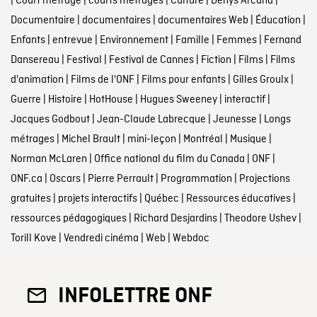
|
Court métrage
|
courts métrages
|
Culture
|
Denys Arcand
|
Documentaire
|
documentaires
|
documentaires Web
|
Éducation
|
Enfants
|
entrevue
|
Environnement
|
Famille
|
Femmes
|
Fernand
Dansereau
|
Festival
|
Festival de Cannes
|
Fiction
|
Films
|
Films
d'animation
|
Films de l'ONF
|
Films pour enfants
|
Gilles Groulx
|
Guerre
|
Histoire
|
HotHouse
|
Hugues Sweeney
|
interactif
|
Jacques Godbout
|
Jean-Claude Labrecque
|
Jeunesse
|
Longs
métrages
|
Michel Brault
|
mini-leçon
|
Montréal
|
Musique
|
Norman McLaren
|
Office national du film du Canada
|
ONF
|
ONF.ca
|
Oscars
|
Pierre Perrault
|
Programmation
|
Projections
gratuites
|
projets interactifs
|
Québec
|
Ressources éducatives
|
ressources pédagogiques
|
Richard Desjardins
|
Theodore Ushev
|
Torill Kove
|
Vendredi cinéma
|
Web
|
Webdoc
INFOLETTRE ONF