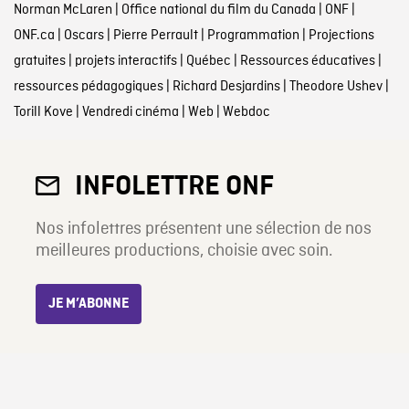
Norman McLaren
|
Office national du film du Canada
|
ONF
|
ONF.ca
|
Oscars
|
Pierre Perrault
|
Programmation
|
Projections
gratuites
|
projets interactifs
|
Québec
|
Ressources éducatives
|
ressources pédagogiques
|
Richard Desjardins
|
Theodore Ushev
|
Torill Kove
|
Vendredi cinéma
|
Web
|
Webdoc
INFOLETTRE ONF
Nos infolettres présentent une sélection de nos
meilleures productions, choisie avec soin.
JE M’ABONNE