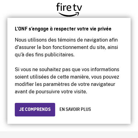
L’ONF s’engage à respecter votre vie privée
Nous utilisons des témoins de navigation afin
d’assurer le bon fonctionnement du site, ainsi
qu’à des fins publicitaires.
Si vous ne souhaitez pas que vos informations
soient utilisées de cette manière, vous pouvez
modifier les paramètres de votre navigateur
Accessibilité
avant de poursuivre votre visite.
Site institutionnel
Conditions d'utilisation
Protection des renseignements personnels
JE COMPRENDS
EN SAVOIR PLUS
© 2026 Office national du film du Canada