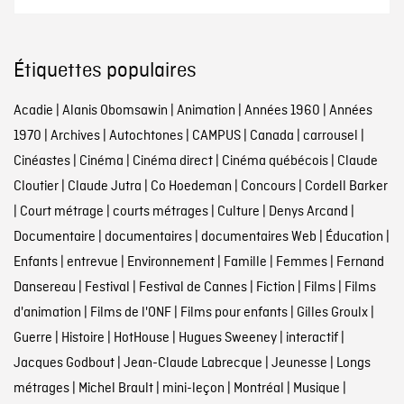
Étiquettes populaires
Acadie
|
Alanis Obomsawin
|
Animation
|
Années 1960
|
Années
1970
|
Archives
|
Autochtones
|
CAMPUS
|
Canada
|
carrousel
|
Cinéastes
|
Cinéma
|
Cinéma direct
|
Cinéma québécois
|
Claude
Cloutier
|
Claude Jutra
|
Co Hoedeman
|
Concours
|
Cordell Barker
|
Court métrage
|
courts métrages
|
Culture
|
Denys Arcand
|
Documentaire
|
documentaires
|
documentaires Web
|
Éducation
|
Enfants
|
entrevue
|
Environnement
|
Famille
|
Femmes
|
Fernand
Dansereau
|
Festival
|
Festival de Cannes
|
Fiction
|
Films
|
Films
d'animation
|
Films de l'ONF
|
Films pour enfants
|
Gilles Groulx
|
Guerre
|
Histoire
|
HotHouse
|
Hugues Sweeney
|
interactif
|
Jacques Godbout
|
Jean-Claude Labrecque
|
Jeunesse
|
Longs
métrages
|
Michel Brault
|
mini-leçon
|
Montréal
|
Musique
|