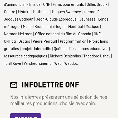
d'animation
|
Films de l'ONF
|
Films pour enfants
|
Gilles Groulx
|
Guerre
|
Histoire
|
HotHouse
|
Hugues Sweeney
|
interactif
|
Jacques Godbout
|
Jean-Claude Labrecque
|
Jeunesse
|
Longs
métrages
|
Michel Brault
|
mini-leçon
|
Montréal
|
Musique
|
Norman McLaren
|
Office national du film du Canada
|
ONF
|
ONF.ca
|
Oscars
|
Pierre Perrault
|
Programmation
|
Projections
gratuites
|
projets interactifs
|
Québec
|
Ressources éducatives
|
ressources pédagogiques
|
Richard Desjardins
|
Theodore Ushev
|
Torill Kove
|
Vendredi cinéma
|
Web
|
Webdoc
INFOLETTRE ONF
Nos infolettres présentent une sélection de nos
meilleures productions, choisie avec soin.