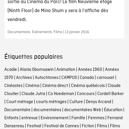
sortie au Cinéma du Parc! Le film Neuvième étage
(Ninth Floor) de Mina Shum y sera à l'affiche dès
vendredi.
Documentaire, Événements, Films | 13 janvier 2016
Étiquettes populaires
Acadie
|
Alanis Obomsawin
|
Animation
|
Années 1960
|
Années
1970
|
Archives
|
Autochtones
|
CAMPUS
|
Canada
|
carrousel
|
Cinéastes
|
Cinéma
|
Cinéma direct
|
Cinéma québécois
|
Claude
Cloutier
|
Claude Jutra
|
Co Hoedeman
|
Concours
|
Cordell Barker
|
Court métrage
|
courts métrages
|
Culture
|
Denys Arcand
|
Documentaire
|
documentaires
|
documentaires Web
|
Éducation
|
Enfants
|
entrevue
|
Environnement
|
Famille
|
Femmes
|
Fernand
Dansereau
|
Festival
|
Festival de Cannes
|
Fiction
|
Films
|
Films