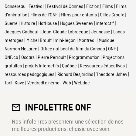
Dansereau
|
Festival
|
Festival de Cannes
|
Fiction
|
Films
|
Films
d'animation
|
Films de l'ONF
|
Films pour enfants
|
Gilles Groulx
|
Guerre
|
Histoire
|
HotHouse
|
Hugues Sweeney
|
interactif
|
Jacques Godbout
|
Jean-Claude Labrecque
|
Jeunesse
|
Longs
métrages
|
Michel Brault
|
mini-leçon
|
Montréal
|
Musique
|
Norman McLaren
|
Office national du film du Canada
|
ONF
|
ONF.ca
|
Oscars
|
Pierre Perrault
|
Programmation
|
Projections
gratuites
|
projets interactifs
|
Québec
|
Ressources éducatives
|
ressources pédagogiques
|
Richard Desjardins
|
Theodore Ushev
|
Torill Kove
|
Vendredi cinéma
|
Web
|
Webdoc
INFOLETTRE ONF
Nos infolettres présentent une sélection de nos
meilleures productions, choisie avec soin.