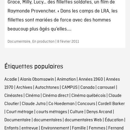
Grace, Milly, Lucy… des fillettes soldates, un film de
Raymonde Provencher. « Dans les camps de LRA, les
fillettes sont mariées de force avec des hommes
beaucoup plus âgés qu’elles....
Documentaire, En production | 8 février 2011
Étiquettes populaires
Acadie
|
Alanis Obomsawin
|
Animation
|
Années 1960
|
Années
1970
|
Archives
|
Autochtones
|
CAMPUS
|
Canada
|
carrousel
|
Cinéastes
|
Cinéma
|
Cinéma direct
|
Cinéma québécois
|
Claude
Cloutier
|
Claude Jutra
|
Co Hoedeman
|
Concours
|
Cordell Barker
|
Court métrage
|
courts métrages
|
Culture
|
Denys Arcand
|
Documentaire
|
documentaires
|
documentaires Web
|
Éducation
|
Enfants
|
entrevue
|
Environnement
|
Famille
|
Femmes
|
Fernand