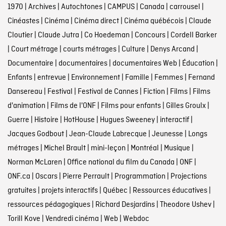
1970
|
Archives
|
Autochtones
|
CAMPUS
|
Canada
|
carrousel
|
Cinéastes
|
Cinéma
|
Cinéma direct
|
Cinéma québécois
|
Claude
Cloutier
|
Claude Jutra
|
Co Hoedeman
|
Concours
|
Cordell Barker
|
Court métrage
|
courts métrages
|
Culture
|
Denys Arcand
|
Documentaire
|
documentaires
|
documentaires Web
|
Éducation
|
Enfants
|
entrevue
|
Environnement
|
Famille
|
Femmes
|
Fernand
Dansereau
|
Festival
|
Festival de Cannes
|
Fiction
|
Films
|
Films
d'animation
|
Films de l'ONF
|
Films pour enfants
|
Gilles Groulx
|
Guerre
|
Histoire
|
HotHouse
|
Hugues Sweeney
|
interactif
|
Jacques Godbout
|
Jean-Claude Labrecque
|
Jeunesse
|
Longs
métrages
|
Michel Brault
|
mini-leçon
|
Montréal
|
Musique
|
Norman McLaren
|
Office national du film du Canada
|
ONF
|
ONF.ca
|
Oscars
|
Pierre Perrault
|
Programmation
|
Projections
gratuites
|
projets interactifs
|
Québec
|
Ressources éducatives
|
ressources pédagogiques
|
Richard Desjardins
|
Theodore Ushev
|
Torill Kove
|
Vendredi cinéma
|
Web
|
Webdoc