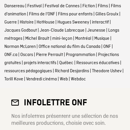
Dansereau
|
Festival
|
Festival de Cannes
|
Fiction
|
Films
|
Films
d'animation
|
Films de l'ONF
|
Films pour enfants
|
Gilles Groulx
|
Guerre
|
Histoire
|
HotHouse
|
Hugues Sweeney
|
interactif
|
Jacques Godbout
|
Jean-Claude Labrecque
|
Jeunesse
|
Longs
métrages
|
Michel Brault
|
mini-leçon
|
Montréal
|
Musique
|
Norman McLaren
|
Office national du film du Canada
|
ONF
|
ONF.ca
|
Oscars
|
Pierre Perrault
|
Programmation
|
Projections
gratuites
|
projets interactifs
|
Québec
|
Ressources éducatives
|
ressources pédagogiques
|
Richard Desjardins
|
Theodore Ushev
|
Torill Kove
|
Vendredi cinéma
|
Web
|
Webdoc
INFOLETTRE ONF
Nos infolettres présentent une sélection de nos
meilleures productions, choisie avec soin.