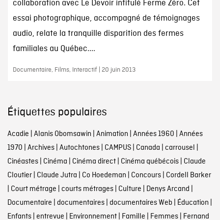
collaboration avec Le Devoir intitulé Ferme Zéro. Cet
essai photographique, accompagné de témoignages
audio, relate la tranquille disparition des fermes
familiales au Québec....
Documentaire, Films, Interactif | 20 juin 2013
Étiquettes populaires
Acadie
|
Alanis Obomsawin
|
Animation
|
Années 1960
|
Années
1970
|
Archives
|
Autochtones
|
CAMPUS
|
Canada
|
carrousel
|
Cinéastes
|
Cinéma
|
Cinéma direct
|
Cinéma québécois
|
Claude
Cloutier
|
Claude Jutra
|
Co Hoedeman
|
Concours
|
Cordell Barker
|
Court métrage
|
courts métrages
|
Culture
|
Denys Arcand
|
Documentaire
|
documentaires
|
documentaires Web
|
Éducation
|
Enfants
|
entrevue
|
Environnement
|
Famille
|
Femmes
|
Fernand