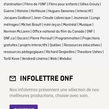
d'animation
|
Films de l'ONF
|
Films pour enfants
|
Gilles Groulx
|
Guerre
|
Histoire
|
HotHouse
|
Hugues Sweeney
|
interactif
|
Jacques Godbout
|
Jean-Claude Labrecque
|
Jeunesse
|
Longs
métrages
|
Michel Brault
|
mini-leçon
|
Montréal
|
Musique
|
Norman McLaren
|
Office national du film du Canada
|
ONF
|
ONF.ca
|
Oscars
|
Pierre Perrault
|
Programmation
|
Projections
gratuites
|
projets interactifs
|
Québec
|
Ressources éducatives
|
ressources pédagogiques
|
Richard Desjardins
|
Theodore Ushev
|
Torill Kove
|
Vendredi cinéma
|
Web
|
Webdoc
INFOLETTRE ONF
Nos infolettres présentent une sélection de nos
meilleures productions, choisie avec soin.