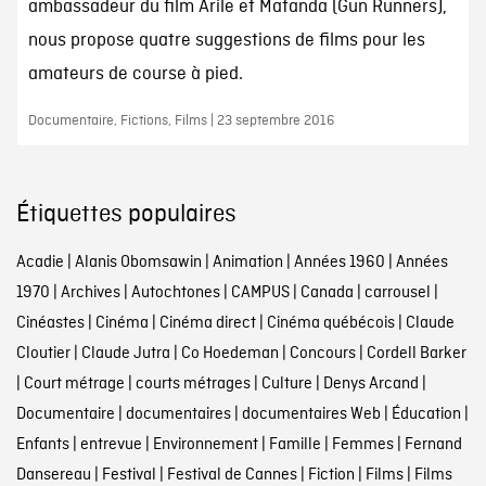
ambassadeur du film Arile et Matanda (Gun Runners),
nous propose quatre suggestions de films pour les
amateurs de course à pied.
Documentaire, Fictions, Films | 23 septembre 2016
Étiquettes populaires
Acadie
|
Alanis Obomsawin
|
Animation
|
Années 1960
|
Années
1970
|
Archives
|
Autochtones
|
CAMPUS
|
Canada
|
carrousel
|
Cinéastes
|
Cinéma
|
Cinéma direct
|
Cinéma québécois
|
Claude
Cloutier
|
Claude Jutra
|
Co Hoedeman
|
Concours
|
Cordell Barker
|
Court métrage
|
courts métrages
|
Culture
|
Denys Arcand
|
Documentaire
|
documentaires
|
documentaires Web
|
Éducation
|
Enfants
|
entrevue
|
Environnement
|
Famille
|
Femmes
|
Fernand
Dansereau
|
Festival
|
Festival de Cannes
|
Fiction
|
Films
|
Films