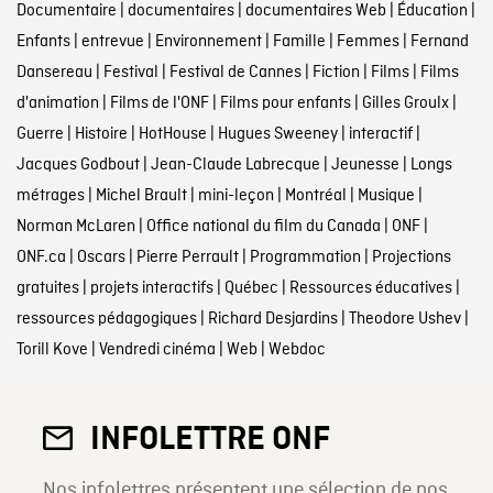
Documentaire
|
documentaires
|
documentaires Web
|
Éducation
|
Enfants
|
entrevue
|
Environnement
|
Famille
|
Femmes
|
Fernand
Dansereau
|
Festival
|
Festival de Cannes
|
Fiction
|
Films
|
Films
d'animation
|
Films de l'ONF
|
Films pour enfants
|
Gilles Groulx
|
Guerre
|
Histoire
|
HotHouse
|
Hugues Sweeney
|
interactif
|
Jacques Godbout
|
Jean-Claude Labrecque
|
Jeunesse
|
Longs
métrages
|
Michel Brault
|
mini-leçon
|
Montréal
|
Musique
|
Norman McLaren
|
Office national du film du Canada
|
ONF
|
ONF.ca
|
Oscars
|
Pierre Perrault
|
Programmation
|
Projections
gratuites
|
projets interactifs
|
Québec
|
Ressources éducatives
|
ressources pédagogiques
|
Richard Desjardins
|
Theodore Ushev
|
Torill Kove
|
Vendredi cinéma
|
Web
|
Webdoc
INFOLETTRE ONF
Nos infolettres présentent une sélection de nos