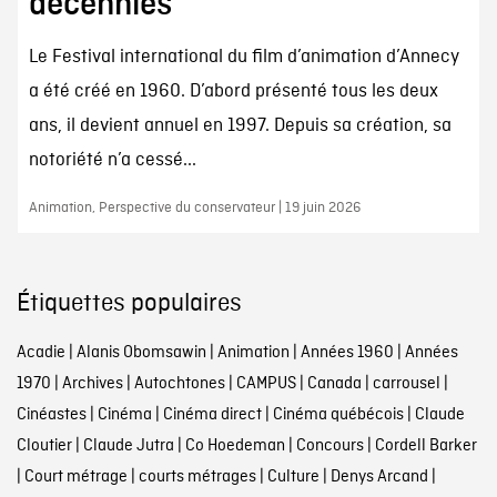
décennies
Le Festival international du film d’animation d’Annecy
a été créé en 1960. D’abord présenté tous les deux
ans, il devient annuel en 1997. Depuis sa création, sa
notoriété n’a cessé...
Animation, Perspective du conservateur | 19 juin 2026
Étiquettes populaires
Acadie
|
Alanis Obomsawin
|
Animation
|
Années 1960
|
Années
1970
|
Archives
|
Autochtones
|
CAMPUS
|
Canada
|
carrousel
|
Cinéastes
|
Cinéma
|
Cinéma direct
|
Cinéma québécois
|
Claude
Cloutier
|
Claude Jutra
|
Co Hoedeman
|
Concours
|
Cordell Barker
|
Court métrage
|
courts métrages
|
Culture
|
Denys Arcand
|