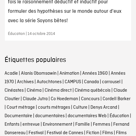
fois le raisonnement déductif et inductif pour
formuler des hypothèses sur le monde autour d'eux
avec la série Soyons bêtes!
Éducation | 14 octobre 2014
Étiquettes populaires
Acadie
|
Alanis Obomsawin
|
Animation
|
Années 1960
|
Années
1970
|
Archives
|
Autochtones
|
CAMPUS
|
Canada
|
carrousel
|
Cinéastes
|
Cinéma
|
Cinéma direct
|
Cinéma québécois
|
Claude
Cloutier
|
Claude Jutra
|
Co Hoedeman
|
Concours
|
Cordell Barker
|
Court métrage
|
courts métrages
|
Culture
|
Denys Arcand
|
Documentaire
|
documentaires
|
documentaires Web
|
Éducation
|
Enfants
|
entrevue
|
Environnement
|
Famille
|
Femmes
|
Fernand
Dansereau
|
Festival
|
Festival de Cannes
|
Fiction
|
Films
|
Films