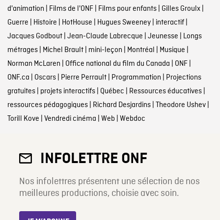
d'animation
|
Films de l'ONF
|
Films pour enfants
|
Gilles Groulx
|
Guerre
|
Histoire
|
HotHouse
|
Hugues Sweeney
|
interactif
|
Jacques Godbout
|
Jean-Claude Labrecque
|
Jeunesse
|
Longs
métrages
|
Michel Brault
|
mini-leçon
|
Montréal
|
Musique
|
Norman McLaren
|
Office national du film du Canada
|
ONF
|
ONF.ca
|
Oscars
|
Pierre Perrault
|
Programmation
|
Projections
gratuites
|
projets interactifs
|
Québec
|
Ressources éducatives
|
ressources pédagogiques
|
Richard Desjardins
|
Theodore Ushev
|
Torill Kove
|
Vendredi cinéma
|
Web
|
Webdoc
INFOLETTRE ONF
Nos infolettres présentent une sélection de nos
meilleures productions, choisie avec soin.