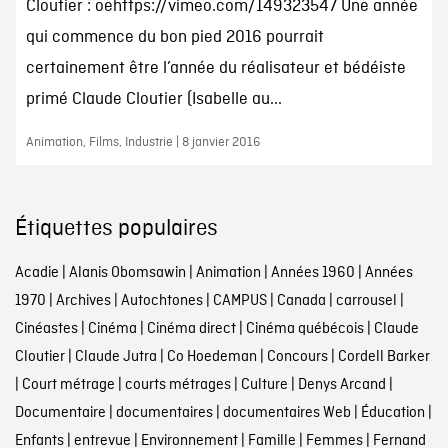
Cloutier : oehttps://vimeo.com/149323547 Une année
qui commence du bon pied 2016 pourrait
certainement être l’année du réalisateur et bédéiste
primé Claude Cloutier (Isabelle au...
Animation, Films, Industrie | 8 janvier 2016
Étiquettes populaires
Acadie
|
Alanis Obomsawin
|
Animation
|
Années 1960
|
Années
1970
|
Archives
|
Autochtones
|
CAMPUS
|
Canada
|
carrousel
|
Cinéastes
|
Cinéma
|
Cinéma direct
|
Cinéma québécois
|
Claude
Cloutier
|
Claude Jutra
|
Co Hoedeman
|
Concours
|
Cordell Barker
|
Court métrage
|
courts métrages
|
Culture
|
Denys Arcand
|
Documentaire
|
documentaires
|
documentaires Web
|
Éducation
|
Enfants
|
entrevue
|
Environnement
|
Famille
|
Femmes
|
Fernand