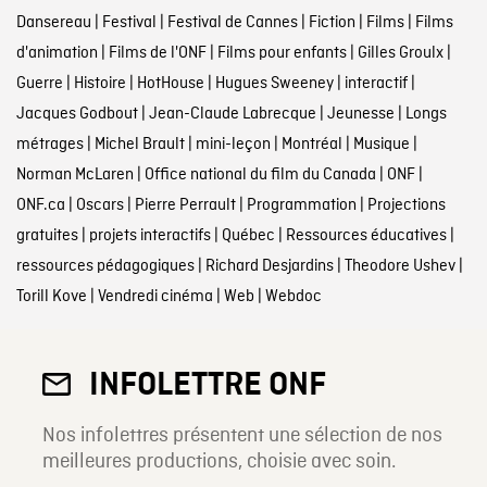
Dansereau
|
Festival
|
Festival de Cannes
|
Fiction
|
Films
|
Films
d'animation
|
Films de l'ONF
|
Films pour enfants
|
Gilles Groulx
|
Guerre
|
Histoire
|
HotHouse
|
Hugues Sweeney
|
interactif
|
Jacques Godbout
|
Jean-Claude Labrecque
|
Jeunesse
|
Longs
métrages
|
Michel Brault
|
mini-leçon
|
Montréal
|
Musique
|
Norman McLaren
|
Office national du film du Canada
|
ONF
|
ONF.ca
|
Oscars
|
Pierre Perrault
|
Programmation
|
Projections
gratuites
|
projets interactifs
|
Québec
|
Ressources éducatives
|
ressources pédagogiques
|
Richard Desjardins
|
Theodore Ushev
|
Torill Kove
|
Vendredi cinéma
|
Web
|
Webdoc
INFOLETTRE ONF
Nos infolettres présentent une sélection de nos
meilleures productions, choisie avec soin.