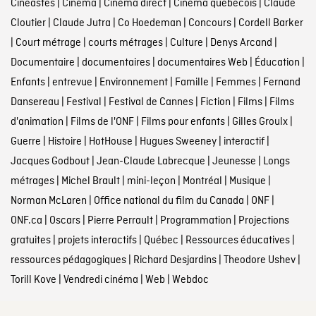
Cinéastes
|
Cinéma
|
Cinéma direct
|
Cinéma québécois
|
Claude
Cloutier
|
Claude Jutra
|
Co Hoedeman
|
Concours
|
Cordell Barker
|
Court métrage
|
courts métrages
|
Culture
|
Denys Arcand
|
Documentaire
|
documentaires
|
documentaires Web
|
Éducation
|
Enfants
|
entrevue
|
Environnement
|
Famille
|
Femmes
|
Fernand
Dansereau
|
Festival
|
Festival de Cannes
|
Fiction
|
Films
|
Films
d'animation
|
Films de l'ONF
|
Films pour enfants
|
Gilles Groulx
|
Guerre
|
Histoire
|
HotHouse
|
Hugues Sweeney
|
interactif
|
Jacques Godbout
|
Jean-Claude Labrecque
|
Jeunesse
|
Longs
métrages
|
Michel Brault
|
mini-leçon
|
Montréal
|
Musique
|
Norman McLaren
|
Office national du film du Canada
|
ONF
|
ONF.ca
|
Oscars
|
Pierre Perrault
|
Programmation
|
Projections
gratuites
|
projets interactifs
|
Québec
|
Ressources éducatives
|
ressources pédagogiques
|
Richard Desjardins
|
Theodore Ushev
|
Torill Kove
|
Vendredi cinéma
|
Web
|
Webdoc