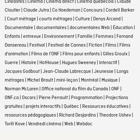
Cinéastes
|
Cinéma
|
Cinéma direct
|
Cinéma québécois
|
Claude
Cloutier
|
Claude Jutra
|
Co Hoedeman
|
Concours
|
Cordell Barker
|
Court métrage
|
courts métrages
|
Culture
|
Denys Arcand
|
Documentaire
|
documentaires
|
documentaires Web
|
Éducation
|
Enfants
|
entrevue
|
Environnement
|
Famille
|
Femmes
|
Fernand
Dansereau
|
Festival
|
Festival de Cannes
|
Fiction
|
Films
|
Films
d'animation
|
Films de l'ONF
|
Films pour enfants
|
Gilles Groulx
|
Guerre
|
Histoire
|
HotHouse
|
Hugues Sweeney
|
interactif
|
Jacques Godbout
|
Jean-Claude Labrecque
|
Jeunesse
|
Longs
métrages
|
Michel Brault
|
mini-leçon
|
Montréal
|
Musique
|
Norman McLaren
|
Office national du film du Canada
|
ONF
|
ONF.ca
|
Oscars
|
Pierre Perrault
|
Programmation
|
Projections
gratuites
|
projets interactifs
|
Québec
|
Ressources éducatives
|
ressources pédagogiques
|
Richard Desjardins
|
Theodore Ushev
|
Torill Kove
|
Vendredi cinéma
|
Web
|
Webdoc