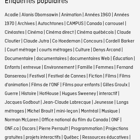
Étiquettes populaires
Acadie
|
Alanis Obomsawin
|
Animation
|
Années 1960
|
Années
1970
|
Archives
|
Autochtones
|
CAMPUS
|
Canada
|
carrousel
|
Cinéastes
|
Cinéma
|
Cinéma direct
|
Cinéma québécois
|
Claude
Cloutier
|
Claude Jutra
|
Co Hoedeman
|
Concours
|
Cordell Barker
|
Court métrage
|
courts métrages
|
Culture
|
Denys Arcand
|
Documentaire
|
documentaires
|
documentaires Web
|
Éducation
|
Enfants
|
entrevue
|
Environnement
|
Famille
|
Femmes
|
Fernand
Dansereau
|
Festival
|
Festival de Cannes
|
Fiction
|
Films
|
Films
d'animation
|
Films de l'ONF
|
Films pour enfants
|
Gilles Groulx
|
Guerre
|
Histoire
|
HotHouse
|
Hugues Sweeney
|
interactif
|
Jacques Godbout
|
Jean-Claude Labrecque
|
Jeunesse
|
Longs
métrages
|
Michel Brault
|
mini-leçon
|
Montréal
|
Musique
|
Norman McLaren
|
Office national du film du Canada
|
ONF
|
ONF.ca
|
Oscars
|
Pierre Perrault
|
Programmation
|
Projections
gratuites
|
projets interactifs
|
Québec
|
Ressources éducatives
|