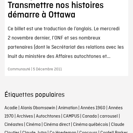
Transmettre nos histoires
démarre à Ottawa
Ce billet est une traduction de l’anglais. Le mercredi
2 novembre dernier, l’ONF et ses nombreux
partenaires (dont le Secrétariat des relations avec les
Inuit du ministère des Affaires autochtones et...
Communauté | 5 Décembre 2011
Étiquettes populaires
Acadie
|
Alanis Obomsawin
|
Animation
|
Années 1960
|
Années
1970
|
Archives
|
Autochtones
|
CAMPUS
|
Canada
|
carrousel
|
Cinéastes
|
Cinéma
|
Cinéma direct
|
Cinéma québécois
|
Claude
Cloutier
|
Claude Jutra
|
Co Hoedeman
|
Concours
|
Cordell Barker