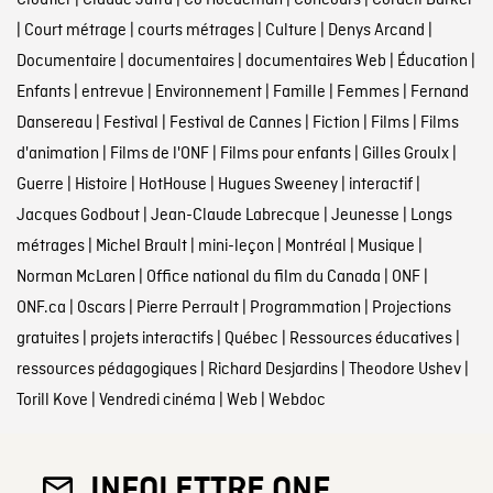
|
Court métrage
|
courts métrages
|
Culture
|
Denys Arcand
|
Documentaire
|
documentaires
|
documentaires Web
|
Éducation
|
Enfants
|
entrevue
|
Environnement
|
Famille
|
Femmes
|
Fernand
Dansereau
|
Festival
|
Festival de Cannes
|
Fiction
|
Films
|
Films
d'animation
|
Films de l'ONF
|
Films pour enfants
|
Gilles Groulx
|
Guerre
|
Histoire
|
HotHouse
|
Hugues Sweeney
|
interactif
|
Jacques Godbout
|
Jean-Claude Labrecque
|
Jeunesse
|
Longs
métrages
|
Michel Brault
|
mini-leçon
|
Montréal
|
Musique
|
Norman McLaren
|
Office national du film du Canada
|
ONF
|
ONF.ca
|
Oscars
|
Pierre Perrault
|
Programmation
|
Projections
gratuites
|
projets interactifs
|
Québec
|
Ressources éducatives
|
ressources pédagogiques
|
Richard Desjardins
|
Theodore Ushev
|
Torill Kove
|
Vendredi cinéma
|
Web
|
Webdoc
INFOLETTRE ONF