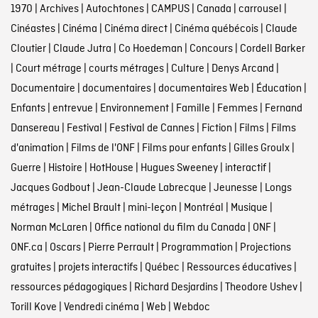
1970
|
Archives
|
Autochtones
|
CAMPUS
|
Canada
|
carrousel
|
Cinéastes
|
Cinéma
|
Cinéma direct
|
Cinéma québécois
|
Claude
Cloutier
|
Claude Jutra
|
Co Hoedeman
|
Concours
|
Cordell Barker
|
Court métrage
|
courts métrages
|
Culture
|
Denys Arcand
|
Documentaire
|
documentaires
|
documentaires Web
|
Éducation
|
Enfants
|
entrevue
|
Environnement
|
Famille
|
Femmes
|
Fernand
Dansereau
|
Festival
|
Festival de Cannes
|
Fiction
|
Films
|
Films
d'animation
|
Films de l'ONF
|
Films pour enfants
|
Gilles Groulx
|
Guerre
|
Histoire
|
HotHouse
|
Hugues Sweeney
|
interactif
|
Jacques Godbout
|
Jean-Claude Labrecque
|
Jeunesse
|
Longs
métrages
|
Michel Brault
|
mini-leçon
|
Montréal
|
Musique
|
Norman McLaren
|
Office national du film du Canada
|
ONF
|
ONF.ca
|
Oscars
|
Pierre Perrault
|
Programmation
|
Projections
gratuites
|
projets interactifs
|
Québec
|
Ressources éducatives
|
ressources pédagogiques
|
Richard Desjardins
|
Theodore Ushev
|
Torill Kove
|
Vendredi cinéma
|
Web
|
Webdoc