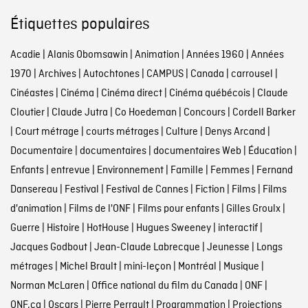
Étiquettes populaires
Acadie
|
Alanis Obomsawin
|
Animation
|
Années 1960
|
Années
1970
|
Archives
|
Autochtones
|
CAMPUS
|
Canada
|
carrousel
|
Cinéastes
|
Cinéma
|
Cinéma direct
|
Cinéma québécois
|
Claude
Cloutier
|
Claude Jutra
|
Co Hoedeman
|
Concours
|
Cordell Barker
|
Court métrage
|
courts métrages
|
Culture
|
Denys Arcand
|
Documentaire
|
documentaires
|
documentaires Web
|
Éducation
|
Enfants
|
entrevue
|
Environnement
|
Famille
|
Femmes
|
Fernand
Dansereau
|
Festival
|
Festival de Cannes
|
Fiction
|
Films
|
Films
d'animation
|
Films de l'ONF
|
Films pour enfants
|
Gilles Groulx
|
Guerre
|
Histoire
|
HotHouse
|
Hugues Sweeney
|
interactif
|
Jacques Godbout
|
Jean-Claude Labrecque
|
Jeunesse
|
Longs
métrages
|
Michel Brault
|
mini-leçon
|
Montréal
|
Musique
|
Norman McLaren
|
Office national du film du Canada
|
ONF
|
ONF.ca
|
Oscars
|
Pierre Perrault
|
Programmation
|
Projections