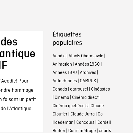
Étiquettes
 des
populaires
lantique
Acadie
|
Alanis Obomsawin
|
NF
Animation
|
Années 1960
|
Années 1970
|
Archives
|
l'Acadie! Pour
Autochtones
|
CAMPUS
|
Canada
|
carrousel
|
Cinéastes
 rendre hommage
|
Cinéma
|
Cinéma direct
|
 faisant un petit
Cinéma québécois
|
Claude
de l'Atlantique.
Cloutier
|
Claude Jutra
|
Co
Hoedeman
|
Concours
|
Cordell
Barker
|
Court métrage
|
courts