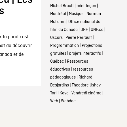
Michel Brault
|
mini-leçon
|
s
Montréal
|
Musique
|
Norman
McLaren
|
Office national du
film du Canada
|
ONF
|
ONF.ca
|
é Ta parole est
Oscars
|
Pierre Perrault
|
met de découvrir
Programmation
|
Projections
gratuites
|
projets interactifs
|
anada et de
Québec
|
Ressources
éducatives
|
ressources
pédagogiques
|
Richard
Desjardins
|
Theodore Ushev
|
Torill Kove
|
Vendredi cinéma
|
Web
|
Webdoc