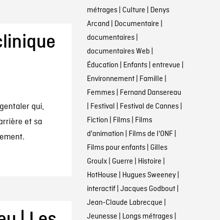
métrages
|
Culture
|
Denys
Arcand
|
Documentaire
|
linique
documentaires
|
documentaires Web
|
Éducation
|
Enfants
|
entrevue
|
Environnement
|
Famille
|
Femmes
|
Fernand Dansereau
gentaler qui,
|
Festival
|
Festival de Cannes
|
Fiction
|
Films
|
Films
rrière et sa
d'animation
|
Films de l'ONF
|
rtement.
Films pour enfants
|
Gilles
Groulx
|
Guerre
|
Histoire
|
HotHouse
|
Hugues Sweeney
|
interactif
|
Jacques Godbout
|
Jean-Claude Labrecque
|
eu | Les
Jeunesse
|
Longs métrages
|