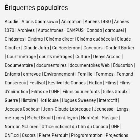
Étiquettes populaires
Acadie
|
Alanis Obomsawin
|
Animation
|
Années 1960
|
Années
1970
|
Archives
|
Autochtones
|
CAMPUS
|
Canada
|
carrousel
|
Cinéastes
|
Cinéma
|
Cinéma direct
|
Cinéma québécois
|
Claude
Cloutier
|
Claude Jutra
|
Co Hoedeman
|
Concours
|
Cordell Barker
|
Court métrage
|
courts métrages
|
Culture
|
Denys Arcand
|
Documentaire
|
documentaires
|
documentaires Web
|
Éducation
|
Enfants
|
entrevue
|
Environnement
|
Famille
|
Femmes
|
Fernand
Dansereau
|
Festival
|
Festival de Cannes
|
Fiction
|
Films
|
Films
d'animation
|
Films de l'ONF
|
Films pour enfants
|
Gilles Groulx
|
Guerre
|
Histoire
|
HotHouse
|
Hugues Sweeney
|
interactif
|
Jacques Godbout
|
Jean-Claude Labrecque
|
Jeunesse
|
Longs
métrages
|
Michel Brault
|
mini-leçon
|
Montréal
|
Musique
|
Norman McLaren
|
Office national du film du Canada
|
ONF
|
ONF.ca
|
Oscars
|
Pierre Perrault
|
Programmation
|
Projections