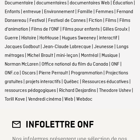
Documentaire
|
documentaires
|
documentaires Web
|
Éducation
|
Enfants
|
entrevue
|
Environnement
|
Famille
|
Femmes
|
Fernand
Dansereau
|
Festival
|
Festival de Cannes
|
Fiction
|
Films
|
Films
d'animation
|
Films de l'ONF
|
Films pour enfants
|
Gilles Groulx
|
Guerre
|
Histoire
|
HotHouse
|
Hugues Sweeney
|
interactif
|
Jacques Godbout
|
Jean-Claude Labrecque
|
Jeunesse
|
Longs
métrages
|
Michel Brault
|
mini-leçon
|
Montréal
|
Musique
|
Norman McLaren
|
Office national du film du Canada
|
ONF
|
ONF.ca
|
Oscars
|
Pierre Perrault
|
Programmation
|
Projections
gratuites
|
projets interactifs
|
Québec
|
Ressources éducatives
|
ressources pédagogiques
|
Richard Desjardins
|
Theodore Ushev
|
Torill Kove
|
Vendredi cinéma
|
Web
|
Webdoc
INFOLETTRE ONF
Nos infolettres présentent une sélection de nos