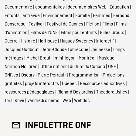
Documentaire
|
documentaires
|
documentaires Web
|
Éducation
|
Enfants
|
entrevue
|
Environnement
|
Famille
|
Femmes
|
Fernand
Dansereau
|
Festival
|
Festival de Cannes
|
Fiction
|
Films
|
Films
d'animation
|
Films de l'ONF
|
Films pour enfants
|
Gilles Groulx
|
Guerre
|
Histoire
|
HotHouse
|
Hugues Sweeney
|
interactif
|
Jacques Godbout
|
Jean-Claude Labrecque
|
Jeunesse
|
Longs
métrages
|
Michel Brault
|
mini-leçon
|
Montréal
|
Musique
|
Norman McLaren
|
Office national du film du Canada
|
ONF
|
ONF.ca
|
Oscars
|
Pierre Perrault
|
Programmation
|
Projections
gratuites
|
projets interactifs
|
Québec
|
Ressources éducatives
|
ressources pédagogiques
|
Richard Desjardins
|
Theodore Ushev
|
Torill Kove
|
Vendredi cinéma
|
Web
|
Webdoc
INFOLETTRE ONF