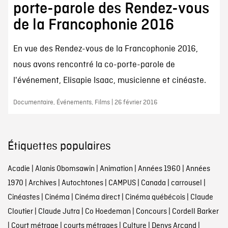
porte-parole des Rendez-vous
de la Francophonie 2016
En vue des Rendez-vous de la Francophonie 2016,
nous avons rencontré la co-porte-parole de
l'événement, Elisapie Isaac, musicienne et cinéaste.
Documentaire, Événements, Films | 26 février 2016
Étiquettes populaires
Acadie
|
Alanis Obomsawin
|
Animation
|
Années 1960
|
Années
1970
|
Archives
|
Autochtones
|
CAMPUS
|
Canada
|
carrousel
|
Cinéastes
|
Cinéma
|
Cinéma direct
|
Cinéma québécois
|
Claude
Cloutier
|
Claude Jutra
|
Co Hoedeman
|
Concours
|
Cordell Barker
|
Court métrage
|
courts métrages
|
Culture
|
Denys Arcand
|