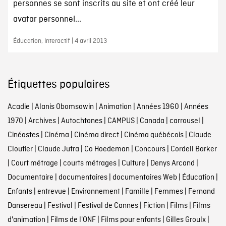
personnes se sont inscrits au site et ont créé leur
avatar personnel...
Éducation, Interactif | 4 avril 2013
Étiquettes populaires
Acadie
|
Alanis Obomsawin
|
Animation
|
Années 1960
|
Années
1970
|
Archives
|
Autochtones
|
CAMPUS
|
Canada
|
carrousel
|
Cinéastes
|
Cinéma
|
Cinéma direct
|
Cinéma québécois
|
Claude
Cloutier
|
Claude Jutra
|
Co Hoedeman
|
Concours
|
Cordell Barker
|
Court métrage
|
courts métrages
|
Culture
|
Denys Arcand
|
Documentaire
|
documentaires
|
documentaires Web
|
Éducation
|
Enfants
|
entrevue
|
Environnement
|
Famille
|
Femmes
|
Fernand
Dansereau
|
Festival
|
Festival de Cannes
|
Fiction
|
Films
|
Films
d'animation
|
Films de l'ONF
|
Films pour enfants
|
Gilles Groulx
|