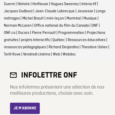
Guerre
|
Histoire
|
HotHouse
|
Hugues Sweeney
|
interactif
|
Jacques Godbout
|
Jean-Claude Labrecque
|
Jeunesse
|
Longs
métrages
|
Michel Brault
|
mini-leçon
|
Montréal
|
Musique
|
Norman McLaren
|
Office national du film du Canada
|
ONF
|
ONF.ca
|
Oscars
|
Pierre Perrault
|
Programmation
|
Projections
gratuites
|
projets interactifs
|
Québec
|
Ressources éducatives
|
ressources pédagogiques
|
Richard Desjardins
|
Theodore Ushev
|
Torill Kove
|
Vendredi cinéma
|
Web
|
Webdoc
INFOLETTRE ONF
Nos infolettres présentent une sélection de nos
meilleures productions, choisie avec soin.
JE M’ABONNE