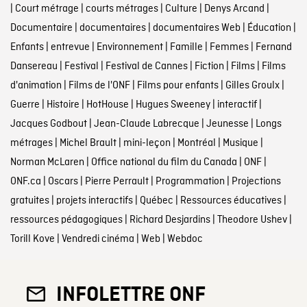
|
Court métrage
|
courts métrages
|
Culture
|
Denys Arcand
|
Documentaire
|
documentaires
|
documentaires Web
|
Éducation
|
Enfants
|
entrevue
|
Environnement
|
Famille
|
Femmes
|
Fernand
Dansereau
|
Festival
|
Festival de Cannes
|
Fiction
|
Films
|
Films
d'animation
|
Films de l'ONF
|
Films pour enfants
|
Gilles Groulx
|
Guerre
|
Histoire
|
HotHouse
|
Hugues Sweeney
|
interactif
|
Jacques Godbout
|
Jean-Claude Labrecque
|
Jeunesse
|
Longs
métrages
|
Michel Brault
|
mini-leçon
|
Montréal
|
Musique
|
Norman McLaren
|
Office national du film du Canada
|
ONF
|
ONF.ca
|
Oscars
|
Pierre Perrault
|
Programmation
|
Projections
gratuites
|
projets interactifs
|
Québec
|
Ressources éducatives
|
ressources pédagogiques
|
Richard Desjardins
|
Theodore Ushev
|
Torill Kove
|
Vendredi cinéma
|
Web
|
Webdoc
INFOLETTRE ONF