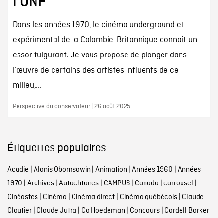
l’ONF
Dans les années 1970, le cinéma underground et
expérimental de la Colombie-Britannique connaît un
essor fulgurant. Je vous propose de plonger dans
l’œuvre de certains des artistes influents de ce
milieu,...
Perspective du conservateur | 26 août 2025
Étiquettes populaires
Acadie
|
Alanis Obomsawin
|
Animation
|
Années 1960
|
Années
1970
|
Archives
|
Autochtones
|
CAMPUS
|
Canada
|
carrousel
|
Cinéastes
|
Cinéma
|
Cinéma direct
|
Cinéma québécois
|
Claude
Cloutier
|
Claude Jutra
|
Co Hoedeman
|
Concours
|
Cordell Barker