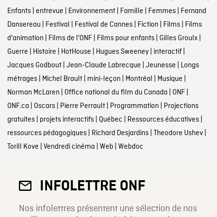
Enfants
|
entrevue
|
Environnement
|
Famille
|
Femmes
|
Fernand
Dansereau
|
Festival
|
Festival de Cannes
|
Fiction
|
Films
|
Films
d'animation
|
Films de l'ONF
|
Films pour enfants
|
Gilles Groulx
|
Guerre
|
Histoire
|
HotHouse
|
Hugues Sweeney
|
interactif
|
Jacques Godbout
|
Jean-Claude Labrecque
|
Jeunesse
|
Longs
métrages
|
Michel Brault
|
mini-leçon
|
Montréal
|
Musique
|
Norman McLaren
|
Office national du film du Canada
|
ONF
|
ONF.ca
|
Oscars
|
Pierre Perrault
|
Programmation
|
Projections
gratuites
|
projets interactifs
|
Québec
|
Ressources éducatives
|
ressources pédagogiques
|
Richard Desjardins
|
Theodore Ushev
|
Torill Kove
|
Vendredi cinéma
|
Web
|
Webdoc
INFOLETTRE ONF
Nos infolettres présentent une sélection de nos