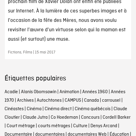
prochain film de Xavier Dolan ont enfin été publiées
sur Internet. À la lumière de ces superbes images et à
l'occasion de la fête des Mères, nous avons voulu
revisiter l'œuvre d'un virtuose selon qui la maman est
aussi (et surtout) une muse.
Fictions, Films | 15 mai 2017
Étiquettes populaires
Acadie
|
Alanis Obomsawin
|
Animation
|
Années 1960
|
Années
1970
|
Archives
|
Autochtones
|
CAMPUS
|
Canada
|
carrousel
|
Cinéastes
|
Cinéma
|
Cinéma direct
|
Cinéma québécois
|
Claude
Cloutier
|
Claude Jutra
|
Co Hoedeman
|
Concours
|
Cordell Barker
|
Court métrage
|
courts métrages
|
Culture
|
Denys Arcand
|
Documentaire
|
documentaires
|
documentaires Web
|
Éducation
|