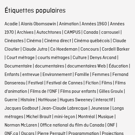
Étiquettes populaires
Acadie
|
Alanis Obomsawin
|
Animation
|
Années 1960
|
Années
1970
|
Archives
|
Autochtones
|
CAMPUS
|
Canada
|
carrousel
|
Cinéastes
|
Cinéma
|
Cinéma direct
|
Cinéma québécois
|
Claude
Cloutier
|
Claude Jutra
|
Co Hoedeman
|
Concours
|
Cordell Barker
|
Court métrage
|
courts métrages
|
Culture
|
Denys Arcand
|
Documentaire
|
documentaires
|
documentaires Web
|
Éducation
|
Enfants
|
entrevue
|
Environnement
|
Famille
|
Femmes
|
Fernand
Dansereau
|
Festival
|
Festival de Cannes
|
Fiction
|
Films
|
Films
d'animation
|
Films de l'ONF
|
Films pour enfants
|
Gilles Groulx
|
Guerre
|
Histoire
|
HotHouse
|
Hugues Sweeney
|
interactif
|
Jacques Godbout
|
Jean-Claude Labrecque
|
Jeunesse
|
Longs
métrages
|
Michel Brault
|
mini-leçon
|
Montréal
|
Musique
|
Norman McLaren
|
Office national du film du Canada
|
ONF
|
ONF.ca
|
Oscars
|
Pierre Perrault
|
Programmation
|
Projections