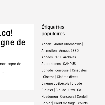
Étiquettes
.ca!
populaires
agne de
Acadie
|
Alanis Obomsawin
|
Animation
|
Années 1960
|
Années 1970
|
Archives
|
a montagne de
Autochtones
|
CAMPUS
|
Canada
|
carrousel
|
Cinéastes
...
|
Cinéma
|
Cinéma direct
|
Cinéma québécois
|
Claude
Cloutier
|
Claude Jutra
|
Co
Hoedeman
|
Concours
|
Cordell
Barker
|
Court métrage
|
courts