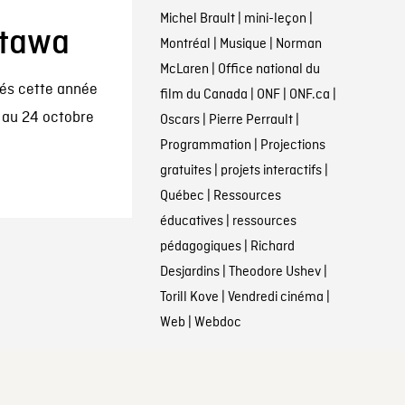
Michel Brault
|
mini-leçon
|
ttawa
Montréal
|
Musique
|
Norman
McLaren
|
Office national du
ntés cette année
film du Canada
|
ONF
|
ONF.ca
|
0 au 24 octobre
Oscars
|
Pierre Perrault
|
Programmation
|
Projections
gratuites
|
projets interactifs
|
Québec
|
Ressources
éducatives
|
ressources
pédagogiques
|
Richard
Desjardins
|
Theodore Ushev
|
Torill Kove
|
Vendredi cinéma
|
Web
|
Webdoc