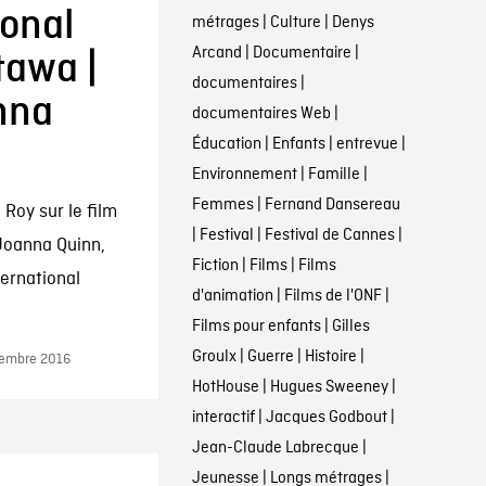
ional
métrages
|
Culture
|
Denys
Arcand
|
Documentaire
|
tawa |
documentaires
|
nna
documentaires Web
|
Éducation
|
Enfants
|
entrevue
|
Environnement
|
Famille
|
Femmes
|
Fernand Dansereau
 Roy sur le film
|
Festival
|
Festival de Cannes
|
Joanna Quinn,
Fiction
|
Films
|
Films
ternational
d'animation
|
Films de l'ONF
|
Films pour enfants
|
Gilles
Groulx
|
Guerre
|
Histoire
|
ptembre 2016
HotHouse
|
Hugues Sweeney
|
interactif
|
Jacques Godbout
|
Jean-Claude Labrecque
|
Jeunesse
|
Longs métrages
|