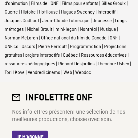
d'animation
|
Films de l'ONF
|
Films pour enfants
|
Gilles Groulx
|
Guerre
|
Histoire
|
HotHouse
|
Hugues Sweeney
|
interactif
|
Jacques Godbout
|
Jean-Claude Labrecque
|
Jeunesse
|
Longs
métrages
|
Michel Brault
|
mini-leçon
|
Montréal
|
Musique
|
Norman McLaren
|
Office national du film du Canada
|
ONF
|
ONF.ca
|
Oscars
|
Pierre Perrault
|
Programmation
|
Projections
gratuites
|
projets interactifs
|
Québec
|
Ressources éducatives
|
ressources pédagogiques
|
Richard Desjardins
|
Theodore Ushev
|
Torill Kove
|
Vendredi cinéma
|
Web
|
Webdoc
INFOLETTRE ONF
Nos infolettres présentent une sélection de nos
meilleures productions, choisie avec soin.
JE M’ABONNE