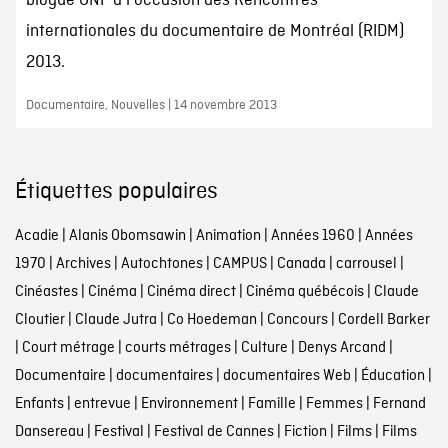
blogue ONF à l'occasion des Rencontres
internationales du documentaire de Montréal (RIDM)
2013.
Documentaire, Nouvelles | 14 novembre 2013
Étiquettes populaires
Acadie
|
Alanis Obomsawin
|
Animation
|
Années 1960
|
Années
1970
|
Archives
|
Autochtones
|
CAMPUS
|
Canada
|
carrousel
|
Cinéastes
|
Cinéma
|
Cinéma direct
|
Cinéma québécois
|
Claude
Cloutier
|
Claude Jutra
|
Co Hoedeman
|
Concours
|
Cordell Barker
|
Court métrage
|
courts métrages
|
Culture
|
Denys Arcand
|
Documentaire
|
documentaires
|
documentaires Web
|
Éducation
|
Enfants
|
entrevue
|
Environnement
|
Famille
|
Femmes
|
Fernand
Dansereau
|
Festival
|
Festival de Cannes
|
Fiction
|
Films
|
Films