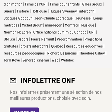
d'animation
|
Films de l'ONF
|
Films pour enfants
|
Gilles Groulx
|
Guerre
|
Histoire
|
HotHouse
|
Hugues Sweeney
|
interactif
|
Jacques Godbout
|
Jean-Claude Labrecque
|
Jeunesse
|
Longs
métrages
|
Michel Brault
|
mini-leçon
|
Montréal
|
Musique
|
Norman McLaren
|
Office national du film du Canada
|
ONF
|
ONF.ca
|
Oscars
|
Pierre Perrault
|
Programmation
|
Projections
gratuites
|
projets interactifs
|
Québec
|
Ressources éducatives
|
ressources pédagogiques
|
Richard Desjardins
|
Theodore Ushev
|
Torill Kove
|
Vendredi cinéma
|
Web
|
Webdoc
INFOLETTRE ONF
Nos infolettres présentent une sélection de nos
meilleures productions, choisie avec soin.