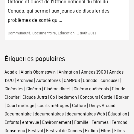
Ontario et Ouest de l’Office national du film du
Canada, qui permet aux jeunes de discuter des
problèmes de santé qui...
Communauté, Documentaire, Éducation | 1 août 2011
Étiquettes populaires
Acadie
|
Alanis Obomsawin
|
Animation
|
Années 1960
|
Années
1970
|
Archives
|
Autochtones
|
CAMPUS
|
Canada
|
carrousel
|
Cinéastes
|
Cinéma
|
Cinéma direct
|
Cinéma québécois
|
Claude
Cloutier
|
Claude Jutra
|
Co Hoedeman
|
Concours
|
Cordell Barker
|
Court métrage
|
courts métrages
|
Culture
|
Denys Arcand
|
Documentaire
|
documentaires
|
documentaires Web
|
Éducation
|
Enfants
|
entrevue
|
Environnement
|
Famille
|
Femmes
|
Fernand
Dansereau
|
Festival
|
Festival de Cannes
|
Fiction
|
Films
|
Films