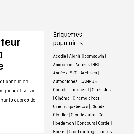
Étiquettes
cteur
populaires
a
Acadie
|
Alanis Obomsawin
|
e
Animation
|
Années 1960
|
Années 1970
|
Archives
|
ationnelle en
Autochtones
|
CAMPUS
|
Canada
|
carrousel
|
Cinéastes
 qui peut servir
|
Cinéma
|
Cinéma direct
|
gnants auprès de
Cinéma québécois
|
Claude
Cloutier
|
Claude Jutra
|
Co
Hoedeman
|
Concours
|
Cordell
Barker
|
Court métrage
|
courts