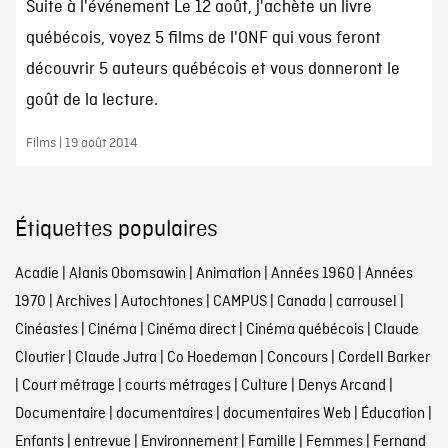
Suite à l'événement Le 12 août, j'achète un livre
québécois, voyez 5 films de l'ONF qui vous feront
découvrir 5 auteurs québécois et vous donneront le
goût de la lecture.
Films | 19 août 2014
Étiquettes populaires
Acadie
|
Alanis Obomsawin
|
Animation
|
Années 1960
|
Années
1970
|
Archives
|
Autochtones
|
CAMPUS
|
Canada
|
carrousel
|
Cinéastes
|
Cinéma
|
Cinéma direct
|
Cinéma québécois
|
Claude
Cloutier
|
Claude Jutra
|
Co Hoedeman
|
Concours
|
Cordell Barker
|
Court métrage
|
courts métrages
|
Culture
|
Denys Arcand
|
Documentaire
|
documentaires
|
documentaires Web
|
Éducation
|
Enfants
|
entrevue
|
Environnement
|
Famille
|
Femmes
|
Fernand