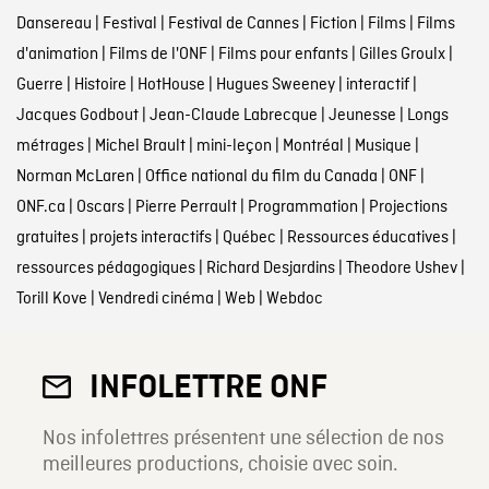
Dansereau
|
Festival
|
Festival de Cannes
|
Fiction
|
Films
|
Films
d'animation
|
Films de l'ONF
|
Films pour enfants
|
Gilles Groulx
|
Guerre
|
Histoire
|
HotHouse
|
Hugues Sweeney
|
interactif
|
Jacques Godbout
|
Jean-Claude Labrecque
|
Jeunesse
|
Longs
métrages
|
Michel Brault
|
mini-leçon
|
Montréal
|
Musique
|
Norman McLaren
|
Office national du film du Canada
|
ONF
|
ONF.ca
|
Oscars
|
Pierre Perrault
|
Programmation
|
Projections
gratuites
|
projets interactifs
|
Québec
|
Ressources éducatives
|
ressources pédagogiques
|
Richard Desjardins
|
Theodore Ushev
|
Torill Kove
|
Vendredi cinéma
|
Web
|
Webdoc
INFOLETTRE ONF
Nos infolettres présentent une sélection de nos
meilleures productions, choisie avec soin.