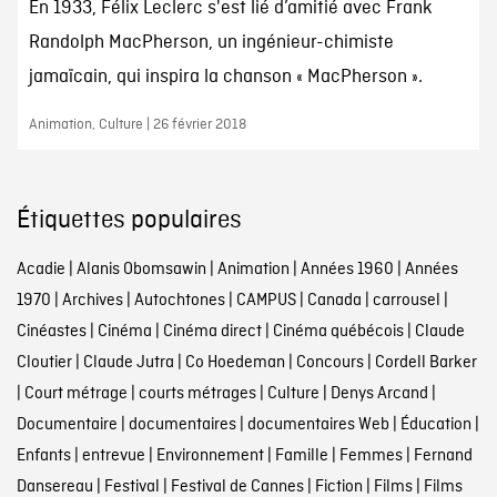
En 1933, Félix Leclerc s'est lié d’amitié avec Frank
Randolph MacPherson, un ingénieur-chimiste
jamaïcain, qui inspira la chanson « MacPherson ».
Animation, Culture | 26 février 2018
Étiquettes populaires
Acadie
|
Alanis Obomsawin
|
Animation
|
Années 1960
|
Années
1970
|
Archives
|
Autochtones
|
CAMPUS
|
Canada
|
carrousel
|
Cinéastes
|
Cinéma
|
Cinéma direct
|
Cinéma québécois
|
Claude
Cloutier
|
Claude Jutra
|
Co Hoedeman
|
Concours
|
Cordell Barker
|
Court métrage
|
courts métrages
|
Culture
|
Denys Arcand
|
Documentaire
|
documentaires
|
documentaires Web
|
Éducation
|
Enfants
|
entrevue
|
Environnement
|
Famille
|
Femmes
|
Fernand
Dansereau
|
Festival
|
Festival de Cannes
|
Fiction
|
Films
|
Films