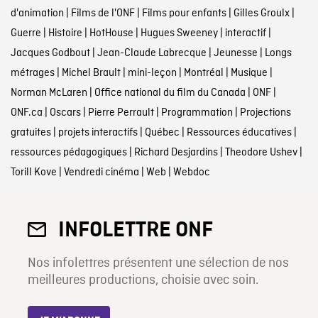
d'animation
|
Films de l'ONF
|
Films pour enfants
|
Gilles Groulx
|
Guerre
|
Histoire
|
HotHouse
|
Hugues Sweeney
|
interactif
|
Jacques Godbout
|
Jean-Claude Labrecque
|
Jeunesse
|
Longs
métrages
|
Michel Brault
|
mini-leçon
|
Montréal
|
Musique
|
Norman McLaren
|
Office national du film du Canada
|
ONF
|
ONF.ca
|
Oscars
|
Pierre Perrault
|
Programmation
|
Projections
gratuites
|
projets interactifs
|
Québec
|
Ressources éducatives
|
ressources pédagogiques
|
Richard Desjardins
|
Theodore Ushev
|
Torill Kove
|
Vendredi cinéma
|
Web
|
Webdoc
INFOLETTRE ONF
Nos infolettres présentent une sélection de nos
meilleures productions, choisie avec soin.