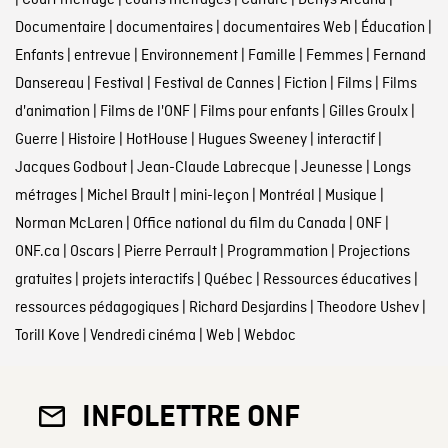
|
Court métrage
|
courts métrages
|
Culture
|
Denys Arcand
|
Documentaire
|
documentaires
|
documentaires Web
|
Éducation
|
Enfants
|
entrevue
|
Environnement
|
Famille
|
Femmes
|
Fernand
Dansereau
|
Festival
|
Festival de Cannes
|
Fiction
|
Films
|
Films
d'animation
|
Films de l'ONF
|
Films pour enfants
|
Gilles Groulx
|
Guerre
|
Histoire
|
HotHouse
|
Hugues Sweeney
|
interactif
|
Jacques Godbout
|
Jean-Claude Labrecque
|
Jeunesse
|
Longs
métrages
|
Michel Brault
|
mini-leçon
|
Montréal
|
Musique
|
Norman McLaren
|
Office national du film du Canada
|
ONF
|
ONF.ca
|
Oscars
|
Pierre Perrault
|
Programmation
|
Projections
gratuites
|
projets interactifs
|
Québec
|
Ressources éducatives
|
ressources pédagogiques
|
Richard Desjardins
|
Theodore Ushev
|
Torill Kove
|
Vendredi cinéma
|
Web
|
Webdoc
INFOLETTRE ONF