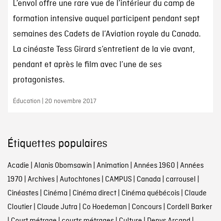
L’envol offre une rare vue de l’intérieur du camp de
formation intensive auquel participent pendant sept
semaines des Cadets de l’Aviation royale du Canada.
La cinéaste Tess Girard s’entretient de la vie avant,
pendant et après le film avec l’une de ses
protagonistes.
Éducation | 20 novembre 2017
Étiquettes populaires
Acadie
|
Alanis Obomsawin
|
Animation
|
Années 1960
|
Années
1970
|
Archives
|
Autochtones
|
CAMPUS
|
Canada
|
carrousel
|
Cinéastes
|
Cinéma
|
Cinéma direct
|
Cinéma québécois
|
Claude
Cloutier
|
Claude Jutra
|
Co Hoedeman
|
Concours
|
Cordell Barker