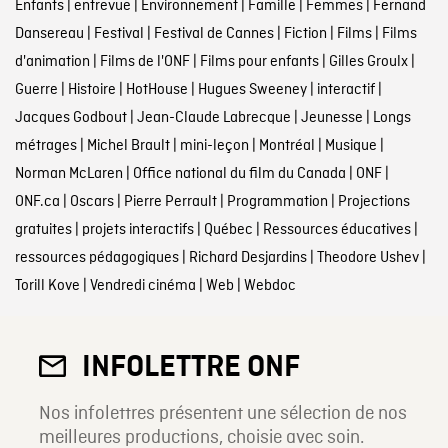
Enfants
|
entrevue
|
Environnement
|
Famille
|
Femmes
|
Fernand
Dansereau
|
Festival
|
Festival de Cannes
|
Fiction
|
Films
|
Films
d'animation
|
Films de l'ONF
|
Films pour enfants
|
Gilles Groulx
|
Guerre
|
Histoire
|
HotHouse
|
Hugues Sweeney
|
interactif
|
Jacques Godbout
|
Jean-Claude Labrecque
|
Jeunesse
|
Longs
métrages
|
Michel Brault
|
mini-leçon
|
Montréal
|
Musique
|
Norman McLaren
|
Office national du film du Canada
|
ONF
|
ONF.ca
|
Oscars
|
Pierre Perrault
|
Programmation
|
Projections
gratuites
|
projets interactifs
|
Québec
|
Ressources éducatives
|
ressources pédagogiques
|
Richard Desjardins
|
Theodore Ushev
|
Torill Kove
|
Vendredi cinéma
|
Web
|
Webdoc
INFOLETTRE ONF
Nos infolettres présentent une sélection de nos
meilleures productions, choisie avec soin.