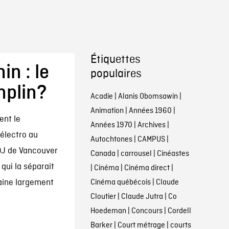
Étiquettes
in : le
populaires
plin?
Acadie
|
Alanis Obomsawin
|
Animation
|
Années 1960
|
ent le
Années 1970
|
Archives
|
'électro au
Autochtones
|
CAMPUS
|
DJ de Vancouver
Canada
|
carrousel
|
Cinéastes
 qui la séparait
|
Cinéma
|
Cinéma direct
|
aine largement
Cinéma québécois
|
Claude
Cloutier
|
Claude Jutra
|
Co
Hoedeman
|
Concours
|
Cordell
Barker
|
Court métrage
|
courts