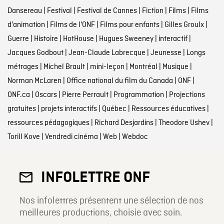
Dansereau
|
Festival
|
Festival de Cannes
|
Fiction
|
Films
|
Films
d'animation
|
Films de l'ONF
|
Films pour enfants
|
Gilles Groulx
|
Guerre
|
Histoire
|
HotHouse
|
Hugues Sweeney
|
interactif
|
Jacques Godbout
|
Jean-Claude Labrecque
|
Jeunesse
|
Longs
métrages
|
Michel Brault
|
mini-leçon
|
Montréal
|
Musique
|
Norman McLaren
|
Office national du film du Canada
|
ONF
|
ONF.ca
|
Oscars
|
Pierre Perrault
|
Programmation
|
Projections
gratuites
|
projets interactifs
|
Québec
|
Ressources éducatives
|
ressources pédagogiques
|
Richard Desjardins
|
Theodore Ushev
|
Torill Kove
|
Vendredi cinéma
|
Web
|
Webdoc
INFOLETTRE ONF
Nos infolettres présentent une sélection de nos
meilleures productions, choisie avec soin.