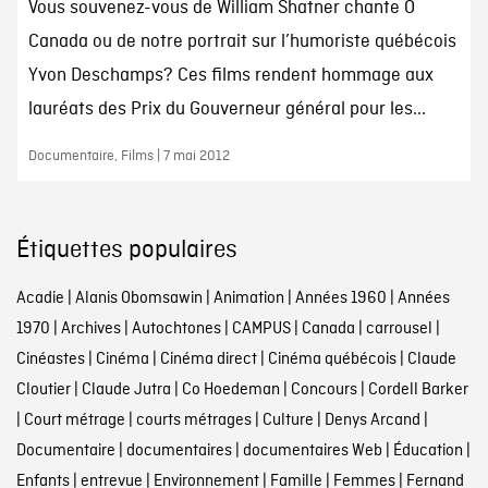
Vous souvenez-vous de William Shatner chante Ô
Canada ou de notre portrait sur l’humoriste québécois
Yvon Deschamps? Ces films rendent hommage aux
lauréats des Prix du Gouverneur général pour les...
Documentaire, Films | 7 mai 2012
Étiquettes populaires
Acadie
|
Alanis Obomsawin
|
Animation
|
Années 1960
|
Années
1970
|
Archives
|
Autochtones
|
CAMPUS
|
Canada
|
carrousel
|
Cinéastes
|
Cinéma
|
Cinéma direct
|
Cinéma québécois
|
Claude
Cloutier
|
Claude Jutra
|
Co Hoedeman
|
Concours
|
Cordell Barker
|
Court métrage
|
courts métrages
|
Culture
|
Denys Arcand
|
Documentaire
|
documentaires
|
documentaires Web
|
Éducation
|
Enfants
|
entrevue
|
Environnement
|
Famille
|
Femmes
|
Fernand