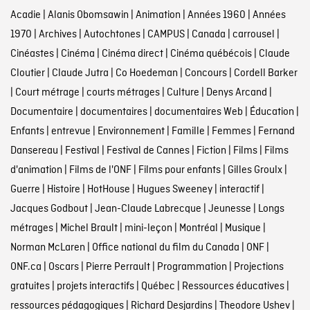
Acadie
|
Alanis Obomsawin
|
Animation
|
Années 1960
|
Années
1970
|
Archives
|
Autochtones
|
CAMPUS
|
Canada
|
carrousel
|
Cinéastes
|
Cinéma
|
Cinéma direct
|
Cinéma québécois
|
Claude
Cloutier
|
Claude Jutra
|
Co Hoedeman
|
Concours
|
Cordell Barker
|
Court métrage
|
courts métrages
|
Culture
|
Denys Arcand
|
Documentaire
|
documentaires
|
documentaires Web
|
Éducation
|
Enfants
|
entrevue
|
Environnement
|
Famille
|
Femmes
|
Fernand
Dansereau
|
Festival
|
Festival de Cannes
|
Fiction
|
Films
|
Films
d'animation
|
Films de l'ONF
|
Films pour enfants
|
Gilles Groulx
|
Guerre
|
Histoire
|
HotHouse
|
Hugues Sweeney
|
interactif
|
Jacques Godbout
|
Jean-Claude Labrecque
|
Jeunesse
|
Longs
métrages
|
Michel Brault
|
mini-leçon
|
Montréal
|
Musique
|
Norman McLaren
|
Office national du film du Canada
|
ONF
|
ONF.ca
|
Oscars
|
Pierre Perrault
|
Programmation
|
Projections
gratuites
|
projets interactifs
|
Québec
|
Ressources éducatives
|
ressources pédagogiques
|
Richard Desjardins
|
Theodore Ushev
|