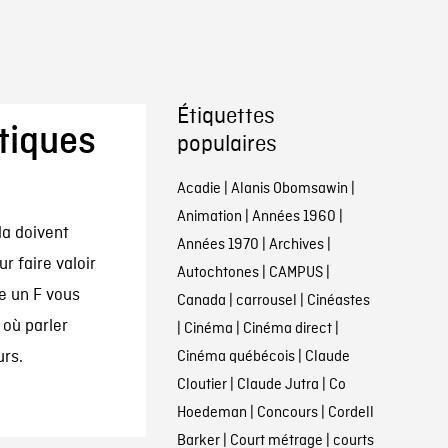
Étiquettes
stiques
populaires
Acadie
|
Alanis Obomsawin
|
Animation
|
Années 1960
|
a doivent
Années 1970
|
Archives
|
 faire valoir
Autochtones
|
CAMPUS
|
me un F vous
Canada
|
carrousel
|
Cinéastes
où parler
|
Cinéma
|
Cinéma direct
|
urs.
Cinéma québécois
|
Claude
Cloutier
|
Claude Jutra
|
Co
Hoedeman
|
Concours
|
Cordell
Barker
|
Court métrage
|
courts