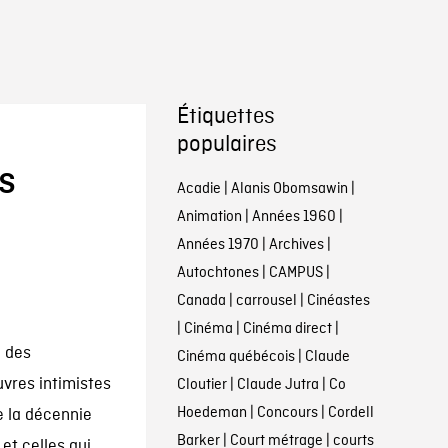
Étiquettes
populaires
s
Acadie
|
Alanis Obomsawin
|
Animation
|
Années 1960
|
Années 1970
|
Archives
|
Autochtones
|
CAMPUS
|
Canada
|
carrousel
|
Cinéastes
|
Cinéma
|
Cinéma direct
|
e des
Cinéma québécois
|
Claude
vres intimistes
Cloutier
|
Claude Jutra
|
Co
Hoedeman
|
Concours
|
Cordell
e la décennie
Barker
|
Court métrage
|
courts
et celles qui,