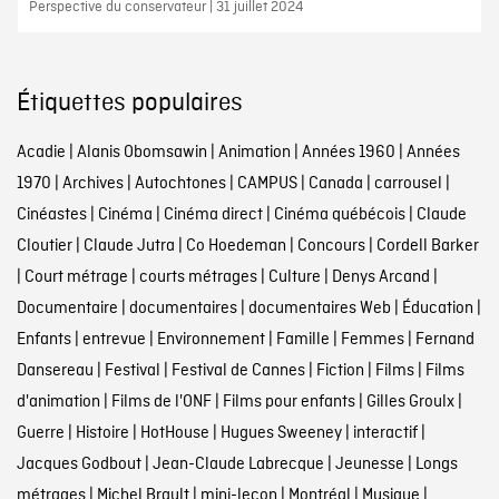
Perspective du conservateur | 31 juillet 2024
Étiquettes populaires
Acadie
|
Alanis Obomsawin
|
Animation
|
Années 1960
|
Années
1970
|
Archives
|
Autochtones
|
CAMPUS
|
Canada
|
carrousel
|
Cinéastes
|
Cinéma
|
Cinéma direct
|
Cinéma québécois
|
Claude
Cloutier
|
Claude Jutra
|
Co Hoedeman
|
Concours
|
Cordell Barker
|
Court métrage
|
courts métrages
|
Culture
|
Denys Arcand
|
Documentaire
|
documentaires
|
documentaires Web
|
Éducation
|
Enfants
|
entrevue
|
Environnement
|
Famille
|
Femmes
|
Fernand
Dansereau
|
Festival
|
Festival de Cannes
|
Fiction
|
Films
|
Films
d'animation
|
Films de l'ONF
|
Films pour enfants
|
Gilles Groulx
|
Guerre
|
Histoire
|
HotHouse
|
Hugues Sweeney
|
interactif
|
Jacques Godbout
|
Jean-Claude Labrecque
|
Jeunesse
|
Longs
métrages
|
Michel Brault
|
mini-leçon
|
Montréal
|
Musique
|