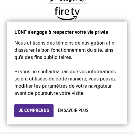
L’ONF s’engage à respecter votre vie privée
Nous utilisons des témoins de navigation afin
d’assurer le bon fonctionnement du site, ainsi
qu’à des fins publicitaires.
Si vous ne souhaitez pas que vos informations
soient utilisées de cette manière, vous pouvez
modifier les paramètres de votre navigateur
Accessibilité
avant de poursuivre votre visite.
Site institutionnel
Conditions d'utilisation
Protection des renseignements personnels
JE COMPRENDS
EN SAVOIR PLUS
© 2026 Office national du film du Canada