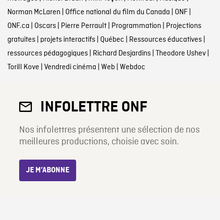
Norman McLaren
|
Office national du film du Canada
|
ONF
|
ONF.ca
|
Oscars
|
Pierre Perrault
|
Programmation
|
Projections
gratuites
|
projets interactifs
|
Québec
|
Ressources éducatives
|
ressources pédagogiques
|
Richard Desjardins
|
Theodore Ushev
|
Torill Kove
|
Vendredi cinéma
|
Web
|
Webdoc
INFOLETTRE ONF
Nos infolettres présentent une sélection de nos
meilleures productions, choisie avec soin.
JE M’ABONNE