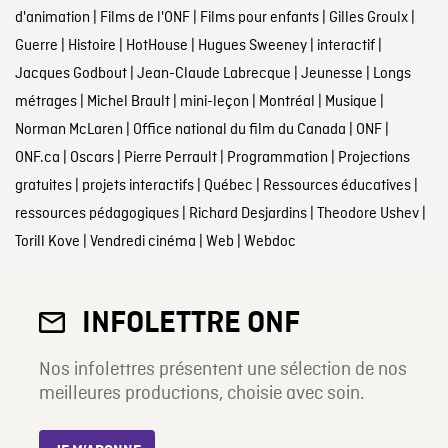
d'animation
|
Films de l'ONF
|
Films pour enfants
|
Gilles Groulx
|
Guerre
|
Histoire
|
HotHouse
|
Hugues Sweeney
|
interactif
|
Jacques Godbout
|
Jean-Claude Labrecque
|
Jeunesse
|
Longs
métrages
|
Michel Brault
|
mini-leçon
|
Montréal
|
Musique
|
Norman McLaren
|
Office national du film du Canada
|
ONF
|
ONF.ca
|
Oscars
|
Pierre Perrault
|
Programmation
|
Projections
gratuites
|
projets interactifs
|
Québec
|
Ressources éducatives
|
ressources pédagogiques
|
Richard Desjardins
|
Theodore Ushev
|
Torill Kove
|
Vendredi cinéma
|
Web
|
Webdoc
INFOLETTRE ONF
Nos infolettres présentent une sélection de nos
meilleures productions, choisie avec soin.