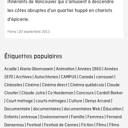
itinérants de Vancouver qui s'amusent à descendre
les côtes abruptes d'un quartier huppé en chariots
d'épicerie.
Films | 20 septembre 2013
Étiquettes populaires
Acadie
|
Alanis Obomsawin
|
Animation
|
Années 1960
|
Années
1970
|
Archives
|
Autochtones
|
CAMPUS
|
Canada
|
carrousel
|
Cinéastes
|
Cinéma
|
Cinéma direct
|
Cinéma québécois
|
Claude
Cloutier
|
Claude Jutra
|
Co Hoedeman
|
Concours
|
Cordell Barker
|
Court métrage
|
courts métrages
|
Culture
|
Denys Arcand
|
Documentaire
|
documentaires
|
documentaires Web
|
Éducation
|
Enfants
|
entrevue
|
Environnement
|
Famille
|
Femmes
|
Fernand
Dansereau
|
Festival
|
Festival de Cannes
|
Fiction
|
Films
|
Films