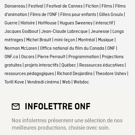
Dansereau
|
Festival
|
Festival de Cannes
|
Fiction
|
Films
|
Films
d'animation
|
Films de l'ONF
|
Films pour enfants
|
Gilles Groulx
|
Guerre
|
Histoire
|
HotHouse
|
Hugues Sweeney
|
interactif
|
Jacques Godbout
|
Jean-Claude Labrecque
|
Jeunesse
|
Longs
métrages
|
Michel Brault
|
mini-leçon
|
Montréal
|
Musique
|
Norman McLaren
|
Office national du film du Canada
|
ONF
|
ONF.ca
|
Oscars
|
Pierre Perrault
|
Programmation
|
Projections
gratuites
|
projets interactifs
|
Québec
|
Ressources éducatives
|
ressources pédagogiques
|
Richard Desjardins
|
Theodore Ushev
|
Torill Kove
|
Vendredi cinéma
|
Web
|
Webdoc
INFOLETTRE ONF
Nos infolettres présentent une sélection de nos
meilleures productions, choisie avec soin.