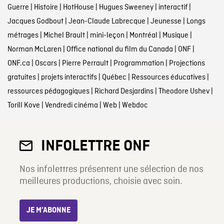
Guerre
|
Histoire
|
HotHouse
|
Hugues Sweeney
|
interactif
|
Jacques Godbout
|
Jean-Claude Labrecque
|
Jeunesse
|
Longs
métrages
|
Michel Brault
|
mini-leçon
|
Montréal
|
Musique
|
Norman McLaren
|
Office national du film du Canada
|
ONF
|
ONF.ca
|
Oscars
|
Pierre Perrault
|
Programmation
|
Projections
gratuites
|
projets interactifs
|
Québec
|
Ressources éducatives
|
ressources pédagogiques
|
Richard Desjardins
|
Theodore Ushev
|
Torill Kove
|
Vendredi cinéma
|
Web
|
Webdoc
INFOLETTRE ONF
Nos infolettres présentent une sélection de nos
meilleures productions, choisie avec soin.
JE M’ABONNE