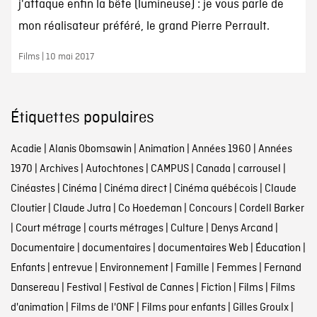
j'attaque enfin la bête (lumineuse) : je vous parle de
mon réalisateur préféré, le grand Pierre Perrault.
Films | 10 mai 2017
Étiquettes populaires
Acadie
|
Alanis Obomsawin
|
Animation
|
Années 1960
|
Années
1970
|
Archives
|
Autochtones
|
CAMPUS
|
Canada
|
carrousel
|
Cinéastes
|
Cinéma
|
Cinéma direct
|
Cinéma québécois
|
Claude
Cloutier
|
Claude Jutra
|
Co Hoedeman
|
Concours
|
Cordell Barker
|
Court métrage
|
courts métrages
|
Culture
|
Denys Arcand
|
Documentaire
|
documentaires
|
documentaires Web
|
Éducation
|
Enfants
|
entrevue
|
Environnement
|
Famille
|
Femmes
|
Fernand
Dansereau
|
Festival
|
Festival de Cannes
|
Fiction
|
Films
|
Films
d'animation
|
Films de l'ONF
|
Films pour enfants
|
Gilles Groulx
|