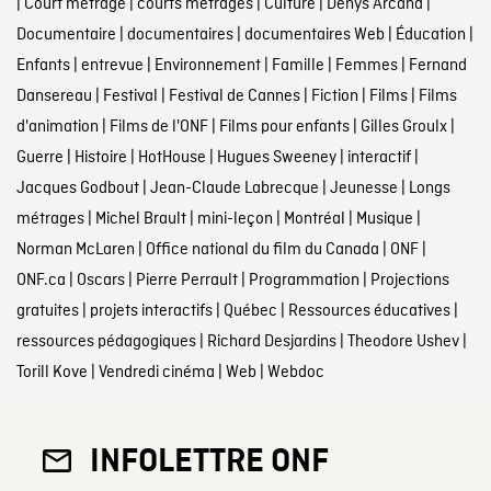
|
Court métrage
|
courts métrages
|
Culture
|
Denys Arcand
|
Documentaire
|
documentaires
|
documentaires Web
|
Éducation
|
Enfants
|
entrevue
|
Environnement
|
Famille
|
Femmes
|
Fernand
Dansereau
|
Festival
|
Festival de Cannes
|
Fiction
|
Films
|
Films
d'animation
|
Films de l'ONF
|
Films pour enfants
|
Gilles Groulx
|
Guerre
|
Histoire
|
HotHouse
|
Hugues Sweeney
|
interactif
|
Jacques Godbout
|
Jean-Claude Labrecque
|
Jeunesse
|
Longs
métrages
|
Michel Brault
|
mini-leçon
|
Montréal
|
Musique
|
Norman McLaren
|
Office national du film du Canada
|
ONF
|
ONF.ca
|
Oscars
|
Pierre Perrault
|
Programmation
|
Projections
gratuites
|
projets interactifs
|
Québec
|
Ressources éducatives
|
ressources pédagogiques
|
Richard Desjardins
|
Theodore Ushev
|
Torill Kove
|
Vendredi cinéma
|
Web
|
Webdoc
INFOLETTRE ONF