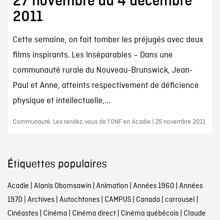
27 novembre au 4 décembre
2011
Cette semaine, on fait tomber les préjugés avec deux
films inspirants. Les Inséparables – Dans une
communauté rurale du Nouveau-Brunswick, Jean-
Paul et Anne, atteints respectivement de déficience
physique et intellectuelle,...
Communauté, Les rendez-vous de l'ONF en Acadie | 25 novembre 2011
Étiquettes populaires
Acadie
|
Alanis Obomsawin
|
Animation
|
Années 1960
|
Années
1970
|
Archives
|
Autochtones
|
CAMPUS
|
Canada
|
carrousel
|
Cinéastes
|
Cinéma
|
Cinéma direct
|
Cinéma québécois
|
Claude