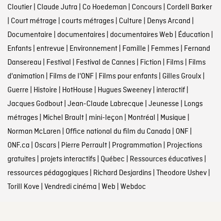
Cloutier
|
Claude Jutra
|
Co Hoedeman
|
Concours
|
Cordell Barker
|
Court métrage
|
courts métrages
|
Culture
|
Denys Arcand
|
Documentaire
|
documentaires
|
documentaires Web
|
Éducation
|
Enfants
|
entrevue
|
Environnement
|
Famille
|
Femmes
|
Fernand
Dansereau
|
Festival
|
Festival de Cannes
|
Fiction
|
Films
|
Films
d'animation
|
Films de l'ONF
|
Films pour enfants
|
Gilles Groulx
|
Guerre
|
Histoire
|
HotHouse
|
Hugues Sweeney
|
interactif
|
Jacques Godbout
|
Jean-Claude Labrecque
|
Jeunesse
|
Longs
métrages
|
Michel Brault
|
mini-leçon
|
Montréal
|
Musique
|
Norman McLaren
|
Office national du film du Canada
|
ONF
|
ONF.ca
|
Oscars
|
Pierre Perrault
|
Programmation
|
Projections
gratuites
|
projets interactifs
|
Québec
|
Ressources éducatives
|
ressources pédagogiques
|
Richard Desjardins
|
Theodore Ushev
|
Torill Kove
|
Vendredi cinéma
|
Web
|
Webdoc